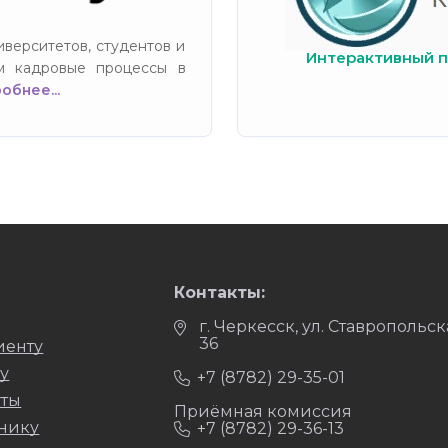
верситетов, студентов и
Интерактивный п
м кадровые процессы в
обнее...
Контакты:
г. Черкесск, ул. Ставропольск
36
иенту
у
+7 (8782) 29-35-01
уты
Приёмная комиссия
нику
+7 (8782) 29-36-13