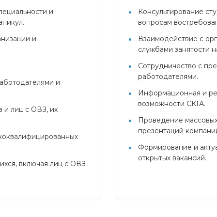
пециальности и
Консультирование сту
аникул.
вопросам востребова
анизации и
Взаимодействие с орг
службами занятости н
Сотрудничество с пр
работодателями.
аботодателями и
Информационная и ре
возможности СКГА.
и лиц с ОВЗ, их
Проведение массовых 
презентаций компаний
ококвалифицированных
Формирование и актуа
открытых вакансий.
хся, включая лиц с ОВЗ