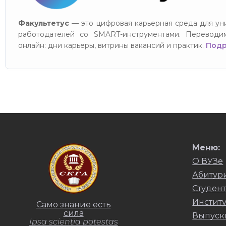
Факультетус
— это цифровая карьерная среда для уни
работодателей со SMART-инструментами. Переводи
онлайн: дни карьеры, витрины вакансий и практик.
Подр
Меню:
О ВУЗе
Абитур
Студент
Инстит
Само знание есть
сила
Выпуск
Ipsa scientia potestas