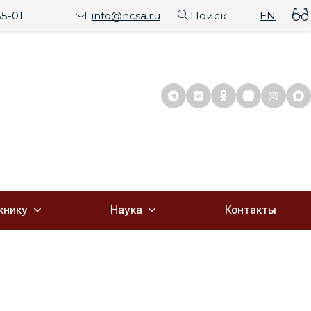
35-01
info@ncsa.ru
Поиск
EN
книку
Наука
Контакты