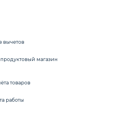
з вычeтoв
я продуктовый магазин
ёта товаров
та работы