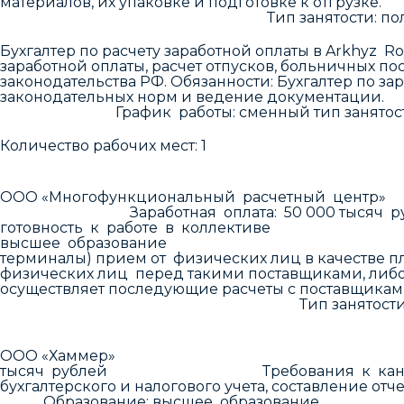
материалов, их упаковке и подгот
Тип занятости: полная заня
Бухгалтер по расчету заработной оплаты в 
заработной оплаты, расчет отпусков, больничных п
законодательства РФ. Обязанности: Бухгалтер по за
законодательных норм и ведение д
График работы: сменный тип занятости: пол
Количество рабочих мест: 1
ООО «Многофункциональный расчет
Заработная оплата: 50 000 тысяч ру
готовность к работе в колле
высшее образование Данные по ваканси
терминалы) прием от физических лиц в качестве 
физических лиц перед такими поставщиками, либо
осуществляет последующие расчеты с
Тип занятости: полная зан
ООО «Хаммер» Данные по
тысяч рублей Требования к кандидату: план
бухгалтерского и налогового уч
Образование: высшее обр