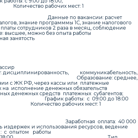
с 9:00 до 18:00,
о рабочих мест: 1
000 pублeй Данные по вакансии: расчет
алогов, знание программмы 1С, знание налогового
й платы сотрудников 2 раза в месяц, соблюдение
, можно без опыта работы
лная занятость
ператор - кассир
линированность, коммуникабельность,
работы Образование: среднее,
РФ, через кассы или платежные
х на исполнение денежных обязательств
ных денежных средств платежных субагентов;
. График работы: с 09:00 до 18:00
тво рабочих мест: 1
работная оплата: 40 000
ержек и использования ресурсов, ведение
т работы: с опытом работы
 с 9:00 до 18:00, Тип