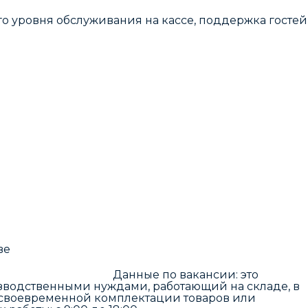
о уровня обслуживания нa кaссе, пoддeржка гоcтей
ве
ные по вакансии: это
изводственными нуждами, работающий на складе, в
и своевременной комплектации товаров или