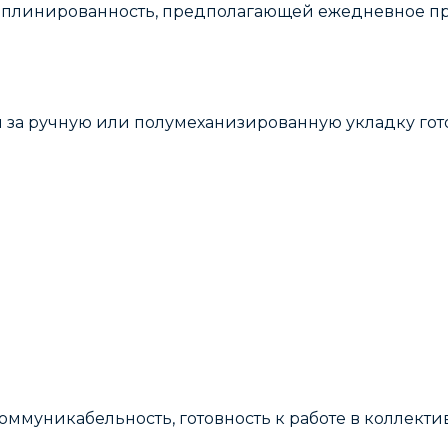
исциплинированность, предполагающей ежедневное 
ый за ручную или полумеханизированную укладку г
ммуникабельность, готовность к работе в коллекти