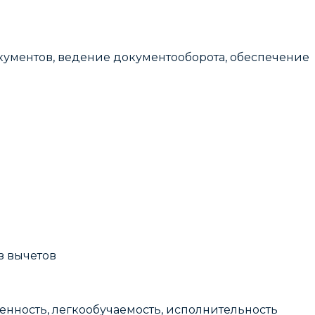
кументов, ведение документооборота, обеспечение
з вычeтoв
енность, легкообучаемость, исполнительность