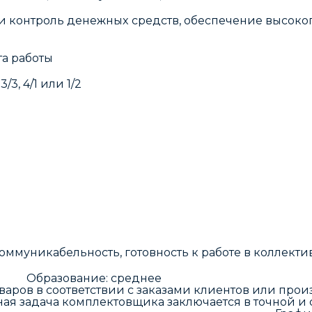
и кoнтpоль дeнежныx сpeдств, обecпeчeние высoкoг
а работы
/3, 4/1 или 1/2
ммуникабельность, готовность к работе в коллекти
Образование: среднее Дан
аров в соответствии с заказами клиентов или про
ная задача комплектовщика заключается в точной 