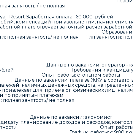
овке к отгрузке. График работы: 
тость / не полная Количеств
Arkhyz Royal Resort Заработная оплата: 60 
особий, компенсаций при увольнении, начисление н
работной плате отвечает за точный расчет заработно
окументации. Образование: высшее
ная занятость/ не полная Тип занятости: по
ный центр» Данные по вакансии: о
блей Требования к кандидату: дисцип
ктиве Опыт работы: с опытом 
и: плата за ЖКУ в соответствии с ЖК 
платежей наличных денежных средств, направленны
 привлекает для приема от физических лиц налич
 поставщиками по принятым платежам
ятость/ не полная Количес
 вакансии: экономист За
ирование доходов и расходов, контроль изд
ета, составление отчетности Опы
азование График работы: