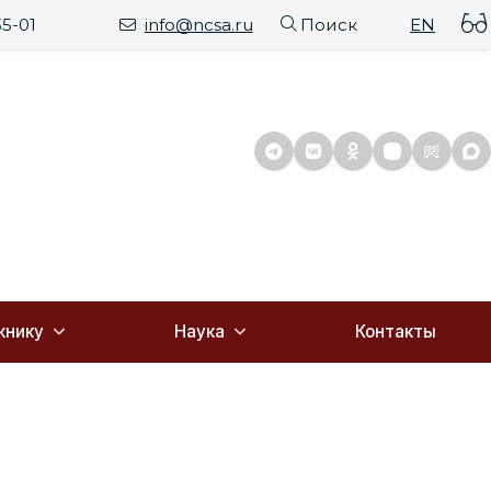
35-01
info@ncsa.ru
Поиск
EN
книку
Наука
Контакты