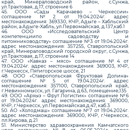
край, Минераловодский район, с.Сунжа,
ул.Трактовая, д.17, строение 6
45. ООО «Сады Карачаево – Черкессии»
соглашение №2 от 19.04.2024г. адрес
местонахождения: 369330, КЧР, Адыге – Хабльский
район, а.Адыге-Хабль, ул.Первомайская, д.137,каб.1
46. ООО «Исследовательский Центр
компетенциипо садоводству и
питомниководству» соглашение №3 от 19.04.2024г.
адрес местонахождения: 357255, Ставропольский
край, Минераловодский городской округ, с.Сунжа,
ул.Трактовая, д.17, строение 14
47. ООО «Кавказ – мясо» соглашение №4 от
19.04.2024г. адрес местонахождения: 369003, КЧР,
г.Черкесск, Пятигорское шоссе, 21
48. ООО «Ставропольская Фруктовая Долина»
соглашение №5 от 19.04.2024г. адрес
местонахождения: 357100, Ставропольский край,
г.Невинномысск, ул. Гагарина, д.63, помещение,135
49. ООО «Архыз – Фрут Логистик» соглашение №6
от 19.04.2024г. адрес местонахождения: 369000,
КЧР, г.Черкесск, ул.Первомайская,д.47, каб.3
50. АО «Холодмаш» соглашение №7 от 19.04.2024г.
адрес местонахождения: 369000, КЧР, г.Черкесск,
пл.Кирова, д.21
51. Министерство здравоохранения Камчатского