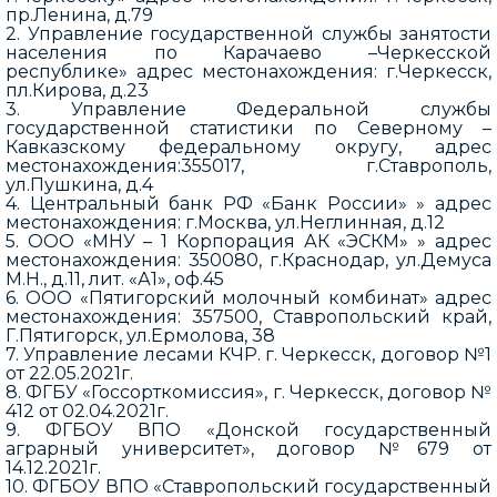
пр.Ленина, д.79
2. Управление государственной службы занятости
населения по Карачаево –Черкесской
республике» адрес местонахождения: г.Черкесск,
пл.Кирова, д.23
3. Управление Федеральной службы
государственной статистики по Северному –
Кавказскому федеральному округу, адрес
местонахождения:355017, г.Ставрополь,
ул.Пушкина, д.4
4. Центральный банк РФ «Банк России» » адрес
местонахождения: г.Москва, ул.Неглинная, д.12
5. ООО «МНУ – 1 Корпорация АК «ЭСКМ» » адрес
местонахождения: 350080, г.Краснодар, ул.Демуса
М.Н., д.11, лит. «А1», оф.45
6. ООО «Пятигорский молочный комбинат» адрес
местонахождения: 357500, Ставропольский край,
Г.Пятигорск, ул.Ермолова, 38
7. Управление лесами КЧР. г. Черкесск, договор №1
от 22.05.2021г.
8. ФГБУ «Госсорткомиссия», г. Черкесск, договор №
412 от 02.04.2021г.
9. ФГБОУ ВПО «Донской государственный
аграрный университет», договор №679 от
14.12.2021г.
10. ФГБОУ ВПО «Ставропольский государственный