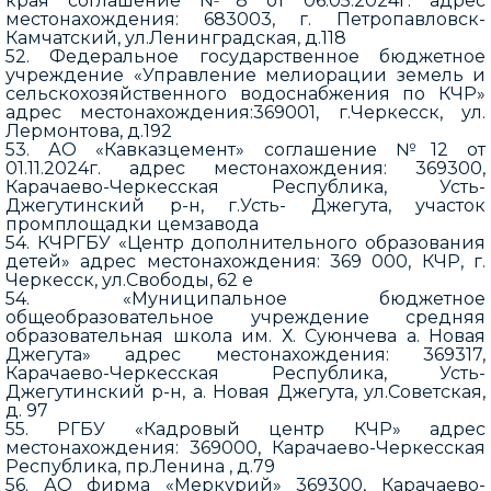
края соглашение №8 от 06.05.2024г. адрес
местонахождения: 683003, г. Петропавловск-
Камчатский, ул.Ленинградская, д.118
52. Федеральное государственное бюджетное
учреждение «Управление мелиорации земель и
сельскохозяйственного водоснабжения по КЧР»
адрес местонахождения:369001, г.Черкесск, ул.
Лермонтова, д.192
53. АО «Кавказцемент» соглашение №12 от
01.11.2024г. адрес местонахождения: 369300,
Карачаево-Черкесская Республика, Усть-
Джегутинский р-н, г.Усть- Джегута, участок
промплощадки цемзавода
54. КЧРГБУ «Центр дополнительного образования
детей» адрес местонахождения: 369 000, КЧР, г.
Черкесск, ул.Свободы, 62 е
54. «Муниципальное бюджетное
общеобразовательное учреждение средняя
образовательная школа им. Х. Суюнчева а. Новая
Джегута» адрес местонахождения: 369317,
Карачаево-Черкесская Республика, Усть-
Джегутинский р-н, а. Новая Джегута, ул.Советская,
д. 97
55. РГБУ «Кадровый центр КЧР» адрес
местонахождения: 369000, Карачаево-Черкесская
Республика, пр.Ленина , д.79
56. АО фирма «Меркурий» 369300, Карачаево-