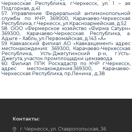
Черкесская Республика, г.Черкесск, ул. 1 – ая
Подгорная, д.41
57. Управление Федеральной антимонопольной
службы по КЧР, 369000, Карачаево-Черкесская
Республика, г.Черкесск, ул.Красноармейская, д.52
58. ООО «Фермерское хозяйство «Фирма Сатурн»
369300, Карачаево-Черкесская Республика, а.
Адыге – Хабль, ул.Первомайская, д.143 «А»
59. Кавказский филиал АО «Кавказцемент» адрес
местонахождения: 369300, Карачаево-Черкесская
Республика, Усть-Джегутинский р-н, г.Усть-
Джегута, участок промплощадки цемзавода
60. Филиал ППК Роскадастр по КЧР г.Черкесск,
адрес местонахождения:369300, Карачаево-
Черкесская Республика, пр.Ленина , д.38
Контакты:
г. Черкесск, ул. Ставропольская, 36