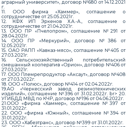
аграрный университет», договор №680 от 14.12.2021
г.
11. ООО фирма «Хаммер», соглашение о
сотрудничестве от 25.05.2021г.
12. КФХ ИП Эркенов Х.А.-А., соглашение о
сотрудничестве от 21.04.2021г.
13. ООО ПР «Пчелопром», соглашение №291 от
28.04.2021г.
14. ООО ПР «Меркурий», договор №386 от
12.05.2021г.
15. ОАО РАПП «Кавказ-мясо», соглашение №405 от
27.03.2021г.
16. Сельскохозяйственный потребительский
смешанный кооператив «Орион», договор №406 от
27.03.2021г.
17. ООО Племрепродуктор «Аксаут», договор №408
от 27.03.2022г.
18. ООО «Полюс», договор №414 от 02.04.2022г.
19.АО «Черкесский завод резинотехнических
изделий», соглашение №396 от 31.02.2022г. br> 20.
УГИБДД МВД по КЧР, договор №196 от 04.06.2022г.
21.ООО «фирма «Хаммер», соглашение №397 от
31.01.2022г.
22. ООО «фирма «Южный», соглашение №394 от
31.01.2022г.
23. ООО «Хабезтранс», договор №399 от 31.01.2022г.