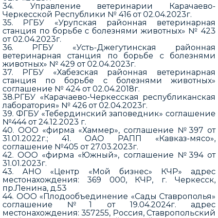
34. Управление ветеринарии Карачаево-
Черкесской Республики № 416 от 02.04.2023г.
35. РГБУ «Урупская районная ветеринарная
станция по борьбе с болезнями животных» № 423
от 02.04.2023г.
36. РГБУ «Усть-Джегутинская районная
ветеринарная станция по борьбе с болезнями
животных» № 429 от 02.04.2023г.
37. РГБУ «Хабезская районная ветеринарная
станция по борьбе с болезнями животных»
соглашение № 424 от 02.04.2018г.
38.РГБУ «Карачаево-Черкесская республиканская
лаборатория» № 426 от 02.04.2023г.
39. ФГБУ «Тебердинский заповедник» соглашение
№444 от 24.12.2023 г.
40. ООО «фирма «Хаммер», соглашение №397 от
31.01.2022г.; 41. ОАО РАПП «Кавказ-мясо»,
соглашение №405 от 27.03.2023г.
42. ООО «фирма «Южный», соглашение №394 от
31.01.2023г.
43. АНО «Центр «Мой бизнес» КЧР» адрес
местонахождения: 369 000, КЧР, г. Черкесск,
пр.Ленина, д.53
44. ООО «Плодообъединение «Сады Ставрополья»
соглашение №1 от 19.04.2024г. адрес
местонахождения: 357255, Россия, Ставропольский