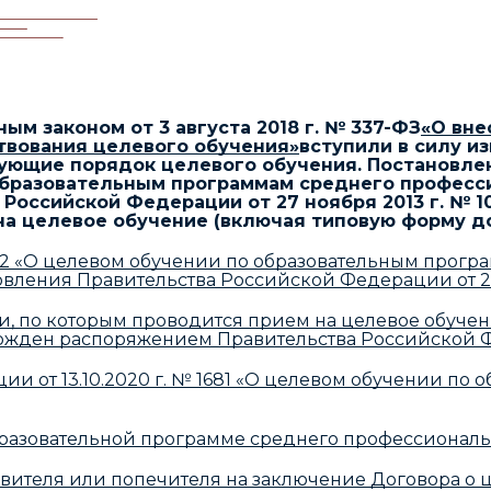
ным законом от 3 августа 2018 г. № 337-ФЗ
«О вне
твования целевого обучения»
вступили в силу и
рующие порядок целевого обучения. Постановле
о образовательным программам среднего професс
 Российской Федерации от 27 ноября 2013 г. №
а целевое обучение (включая типовую форму до
302 «О целевом обучении по образовательным прог
вления Правительства Российской Федерации от 27 
и, по которым проводится прием на целевое обуче
ржден распоряжением Правительства Российской Фед
и от 13.10.2020 г. № 1681 «О целевом обучении по
бразовательной программе среднего профессионал
овителя или попечителя на заключение Договора о