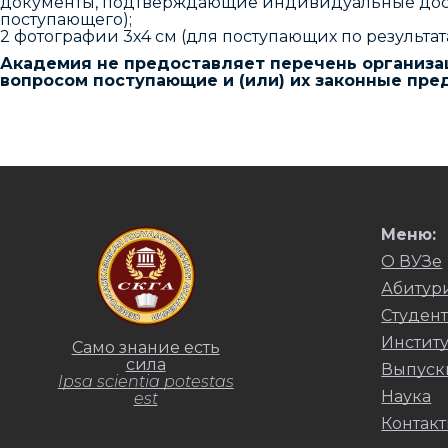
документы, подтверждающие индивидуальные дости
поступающего);
2 фотографии 3х4 см (для поступающих по результ
Академия не предоставляет перечень организац
вопросом поступающие и (или) их законные пре
Меню:
О ВУЗе
Абитур
Студент
Инстит
Само знание есть
сила
Выпуск
Ipsa scientia potestas
Наука
est
Контак