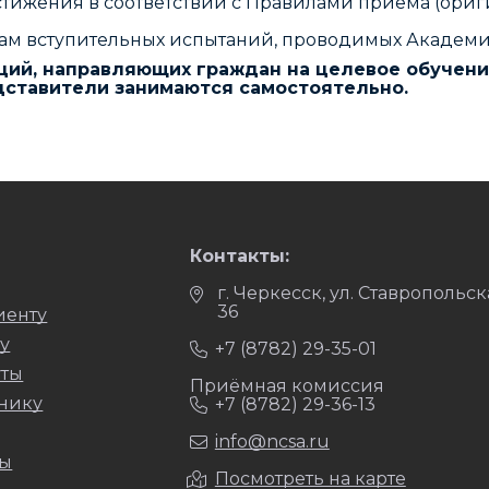
жения в соответствии с Правилами приема (ориги
атам вступительных испытаний, проводимых Академи
ий, направляющих граждан на целевое обучение
дставители занимаются самостоятельно.
Контакты:
г. Черкесск, ул. Ставропольск
36
иенту
у
+7 (8782) 29-35-01
уты
Приёмная комиссия
нику
+7 (8782) 29-36-13
info@ncsa.ru
ты
Посмотреть на карте