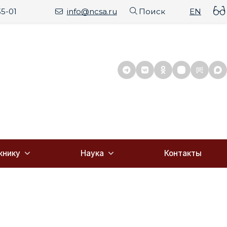
35-01
info@ncsa.ru
Поиск
EN
книку
Наука
Контакты