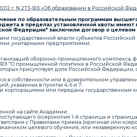
2012 г. N 273-ФЗ «Об образовании в Российской Фе
обучение по образовательным программам высшег
жета в пределах установленной квоты имеют гр
ской Федерации" заключили договор о целевом 
ми государственной власти субъектов Российской
ми, унитарными предприятиями;
ганизаций оборонно-промышленного комплекса, фор
88-ФЗ "О промышленной политике в Российской Феде
которых присутствует доля Российской Федерации,
ся в собственности или в доверительном управлен
 указанных в пунктах 4, 6 и 7;
ми корпорациями или переданы государственным к
енной на сайте Академии;
поступающего (ксерокопия 1-й страницы и страницы
ветствии с Правилами приема (оригинал или ксеро
аказчиком целевого обучения, или незаверенную к