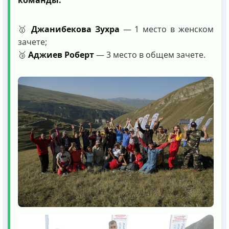
команды:
🥇
Джанибекова Зухра
— 1 место в женском
зачете;
🥉
Аджиев Роберт
— 3 место в общем зачете.