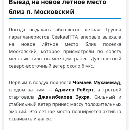
Выезд на новое лётное место
близ п. Московский
Погода выдалась абсолютно летная! Группа
парапланеристов СевКавГГТА впервые выехала
на новое лётное место близ поселка
Московский, которое присмотрели по совету
местных пилотов месяцем ранее. Дул плотный
северо-восточный ветер около 6 м/с.
Первым в воздух поднялся
Чомаев Мухаммад
,
следом за ним —
Аджиев Роберт
, а третьей
стартовала
Джанибекова Зухра
. Сильный и
стабильный ветер принес массу положительных
эмоций. Это лётное место планируется активно
осваивать и далее.