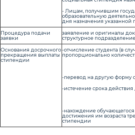
- Лицам, получившим госуд
образовательную деятельно
дня назначения указанной 
Процедура подачи
заявление и оригиналы док
заявки
структурное подразделени
Основания досрочного
-отчисление студента (в сл
прекращения выплаты
пропорционально количеств
стипендии
-перевод на другую форму 
-истечение срока действия
-нахождение обучающегося в
достижения им возраста тр
стипендии