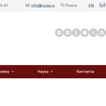
35-01
info@ncsa.ru
Поиск
EN
книку
Наука
Контакты