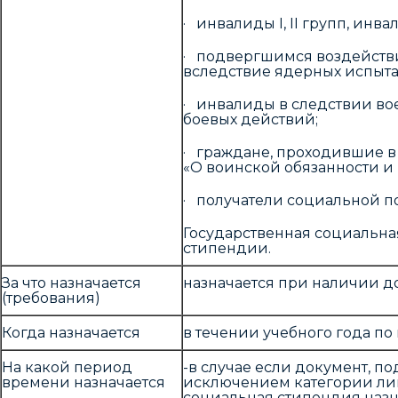
· инвалиды I, II групп, инва
· подвергшимся воздейств
вследствие ядерных испыт
· инвалиды в следствии во
боевых действий;
· граждане, проходившие в 
«О воинской обязанности и в
· получатели социальной по
Государственная социальна
стипендии.
За что назначается
назначается при наличии д
(требования)
Когда назначается
в течении учебного года п
На какой период
-в случае если документ, п
времени назначается
исключением категории лиц
социальная стипендия назн