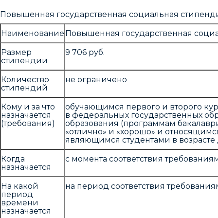
Повышенная государственная социальная стипенд
Наименование
Повышенная государственная социа
Размер
9 706 руб.
стипендии
Количество
не ограничено
стипендий
Кому и за что
обучающимся первого и второго ку
назначается
в федеральных государственных об
(требования)
образования (программам бакалавр
«отлично» и «хорошо» и относящимс
являющимся студентами в возрасте 
Когда
с момента соответствия требования
назначается
На какой
на период соответствия требования
период
времени
назначается