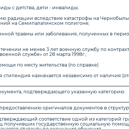
лиды с детства, дети - инвалиды;
ию радиации вследствие катастрофы на Чернобыльс
аний на Семипалатинском полигоне;
енной травмы или заболевания, полученных в пери
течении не менее 3 лет военную службу по контрак
оенной службе» от 28 марта 1998г.;
мощи по месту жительства (по справке)
я стипендия назначается независимо от наличия (о
окумента, подтверждающего указанную категорию.
о предоставлению оригиналов документов в структ
одтверждающий соответствие одной из категорий гра
 получивших государственную социальную помощь)
ачается студенту до окончания обучения