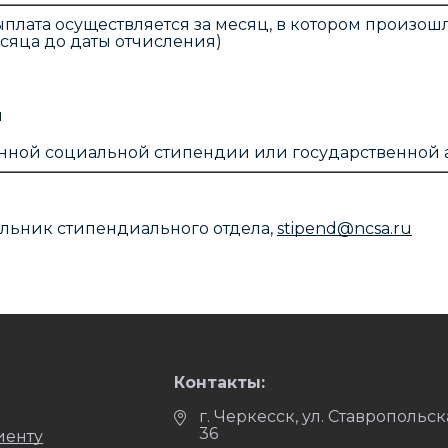
выплата осуществляется за месяц, в котором произо
есяца до даты отчисления)
я
енной социальной стипендии или государственной
альник стипендиального отдела,
stipend@ncsa.ru
Контакты:
г. Черкесск, ул. Ставропольск
36
иенту