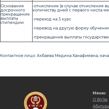
Основания
-отчисление (в случае отчисления 
досрочного
количеству дней с первого числа м
прекращения
выплаты
-переход на 3 курс
стипендии
-перевод на другую форму обучени
-прекращение выплаты государств
Контактное лицо: Акбаева Медина Ханафиевна, нач
Меню:
О ВУЗе
Абитур