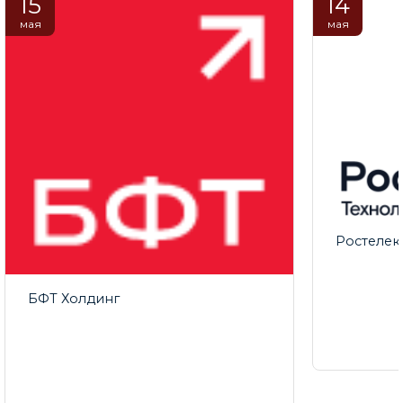
15
14
мая
мая
Ростелек
БФТ Холдинг