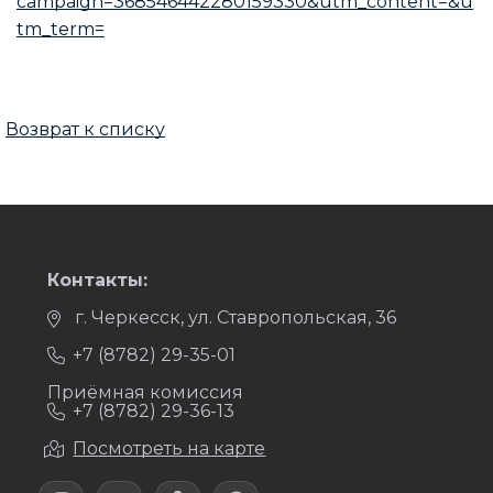
campaign=368546442280159330&utm_content=&u
tm_term=
Возврат к списку
Контакты:
г. Черкесск, ул. Ставропольская, 36
+7 (8782) 29-35-01
Приёмная комиссия
+7 (8782) 29-36-13
Посмотреть на карте