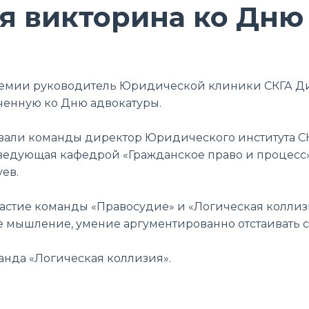
я викторина ко Дню
адемии руководитель Юридической клиники СКГА Д
оченную ко Дню адвокатуры.
вали команды директор Юридического института С
аведующая кафедрой «Гражданское право и процесс
уев.
частие команды «Правосудие» и «Логическая колли
ое мышление, умение аргументированно отстаивать с
анда «Логическая коллизия».