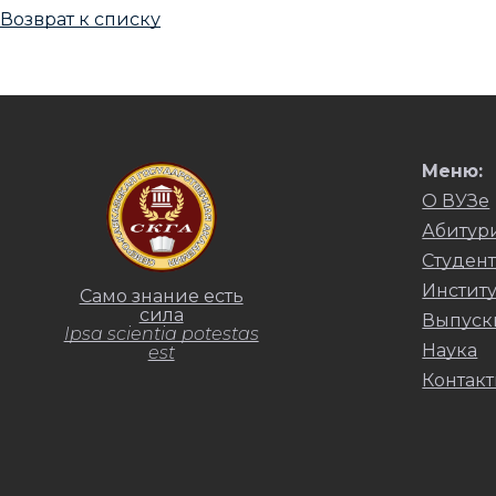
Возврат к списку
Меню:
О ВУЗе
Абитур
Студент
Инстит
Само знание есть
сила
Выпуск
Ipsa scientia potestas
Наука
est
Контак