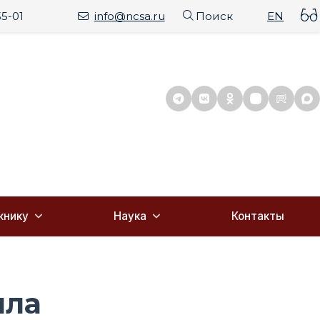
35-01
info@ncsa.ru
Поиск
EN
книку
Наука
Контакты
шла