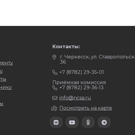
Контакты:
г. Черкесск, ул. Ставропольск
36
иенту
у
+7 (8782) 29-35-01
уты
Приёмная комиссия
нику
+7 (8782) 29-36-13
info@ncsa.ru
ты
Посмотреть на карте