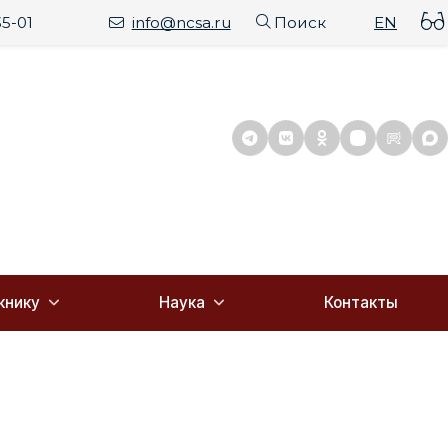
35-01
info@ncsa.ru
Поиск
EN
книку
Наука
Контакты