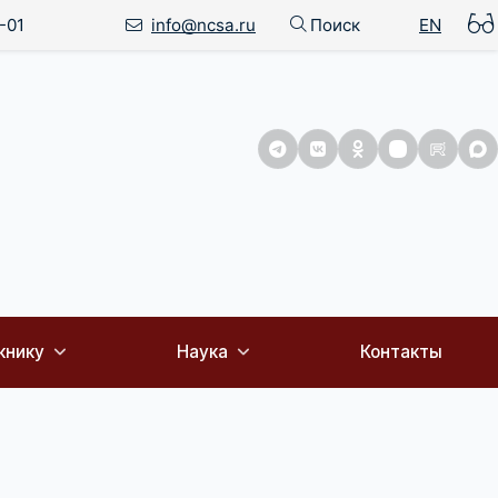
-01
info@ncsa.ru
Поиск
EN
книку
Наука
Контакты