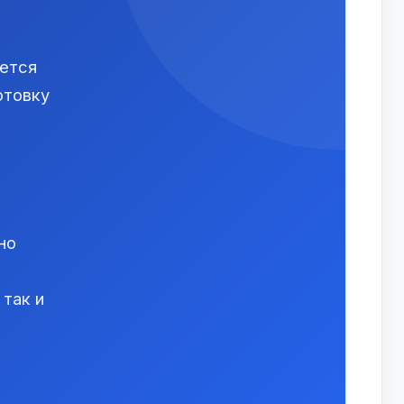
яется
отовку
но
так и