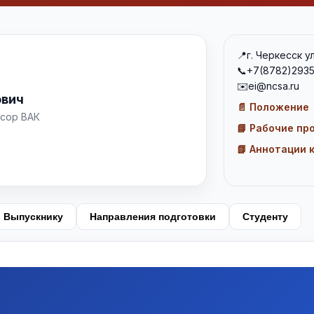
📍
г. Черкесск у
📞
+7(8782)293
✉️
ei@ncsa.ru
ович
📄 Положение
сор ВАК
📘 Рабочие п
📗 Аннотации 
Выпускнику
Направления подготовки
Студенту