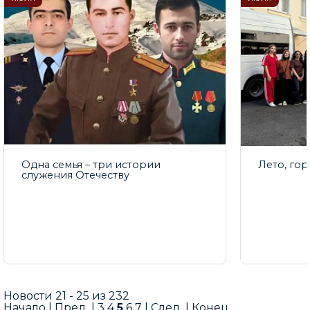
Одна семья – три истории
Лето, гор
служения Отечеству
Новости 21 - 25 из 232
Начало
|
Пред.
|
3
4
5
6
7
|
След.
|
Конец