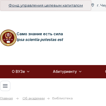
Фонд управления целевым капиталом
г. Ч
Само знание есть сила
Ipsa scientia potestas est
О ВУЗе
Абитуриенту
Главная
Об академии
Библиотека