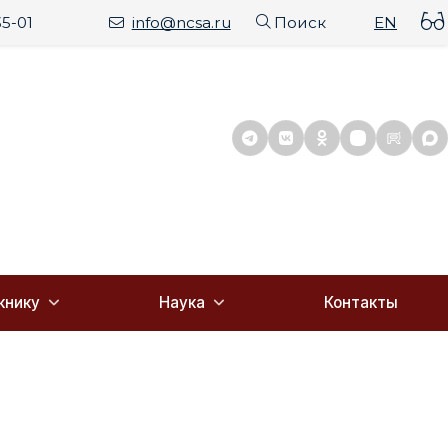
35-01
info@ncsa.ru
Поиск
EN
книку
Наука
Контакты