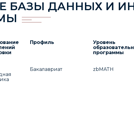
Е БАЗЫ ДАННЫХ И 
ЕМЫ
ование
Профиль
Уровень
лений
образователь
овки
программы
Бакалавриат
zbMATH
дная
тика