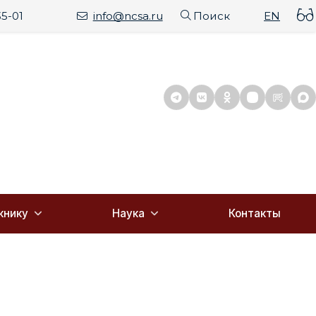
35-01
info@ncsa.ru
Поиск
EN
книку
Наука
Контакты