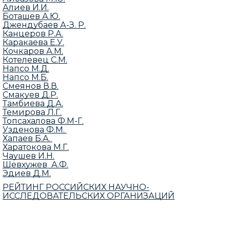
Алиев И.И.
Боташев А.Ю.
Джендубаев А-З. Р.
Канцеров Р.А.
Каракаева Е.У.
Кочкаров А.М.
Котелевец С.М.
Напсо М.Д.
Напсо М.Б.
Смеянов В.В.
Смакуев Д.Р.
Тамбиева Д.А.
Темирова Л.Г.
Топсахалова Ф.М-Г.
Узденова Ф.М.
Хапаев Б.А.
Харатокова М.Г.
Чаушев И.Н.
Шевхужев А.Ф.
Эдиев Д.М.
РЕЙТИНГ РОССИЙСКИХ НАУЧНО-
ИССЛЕДОВАТЕЛЬСКИХ ОРГАНИЗАЦИЙ