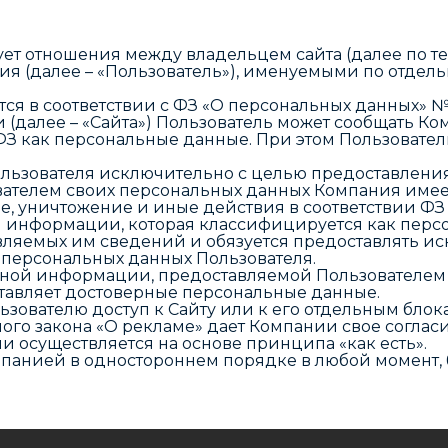
ет отношения между владельцем сайта (далее по те
далее – «Пользователь»), именуемыми по отдельнос
ся в соответствии с ФЗ «О персональных данных» №
 (далее – «Сайта») Пользователь может сообщать 
ФЗ как персональные данные. При этом Пользовател
льзователя исключительно с целью предоставления
ателем своих персональных данных Компания имеет 
е, уничтожение и иные действия в соответствии ФЗ
 информации, которая классифицируется как персон
авляемых им сведений и обязуется предоставлять 
 персональных данных Пользователя.
ьной информации, предоставляемой Пользователем и
ставляет достоверные персональные данные.
льзователю доступ к Сайту или к его отдельным блок
ального закона «О рекламе» дает Компании свое согл
и осуществляется на основе принципа «как есть».
мпанией в одностороннем порядке в любой момент, 