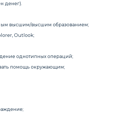
н денег).
ным высшим/высшим образованием;
orer, Outlook;
едение однотипных операций;
ывать помощь окружающим;
раждение;
;