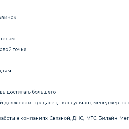
овинок
йдерам
овой точке
людям
шь достигать большего
ной должности: продавец - консультант, менеджер п
оты в компаниях: Связной, ДНС, МТС, Билайн, Мегаф