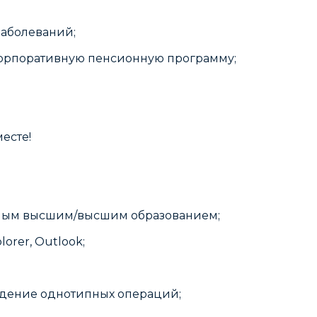
заболеваний;
орпоративную пенсионную программу;
есте!
ным высшим/высшим образованием;
orer, Outlook;
едение однотипных операций;