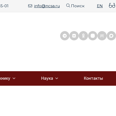
35-01
info@ncsa.ru
Поиск
EN
книку
Наука
Контакты